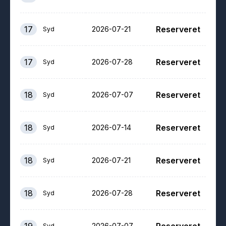
17
Reserveret
2026-07-21
Syd
17
Reserveret
2026-07-28
Syd
18
Reserveret
2026-07-07
Syd
18
Reserveret
2026-07-14
Syd
18
Reserveret
2026-07-21
Syd
18
Reserveret
2026-07-28
Syd
2026-07-07
Syd