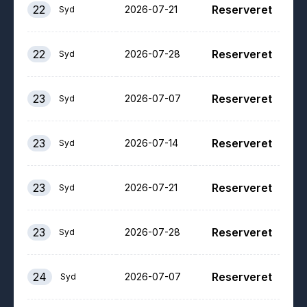
22
Reserveret
2026-07-21
Syd
22
Reserveret
2026-07-28
Syd
23
Reserveret
2026-07-07
Syd
23
Reserveret
2026-07-14
Syd
23
Reserveret
2026-07-21
Syd
23
Reserveret
2026-07-28
Syd
24
Reserveret
2026-07-07
Syd