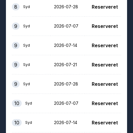
8
Reserveret
2026-07-28
Syd
9
Reserveret
2026-07-07
Syd
9
Reserveret
2026-07-14
Syd
9
Reserveret
2026-07-21
Syd
9
Reserveret
2026-07-28
Syd
10
Reserveret
2026-07-07
Syd
10
Reserveret
2026-07-14
Syd