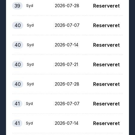
39
Reserveret
2026-07-28
Syd
40
Reserveret
2026-07-07
Syd
40
Reserveret
2026-07-14
Syd
40
Reserveret
2026-07-21
Syd
40
Reserveret
2026-07-28
Syd
41
Reserveret
2026-07-07
Syd
41
Reserveret
2026-07-14
Syd