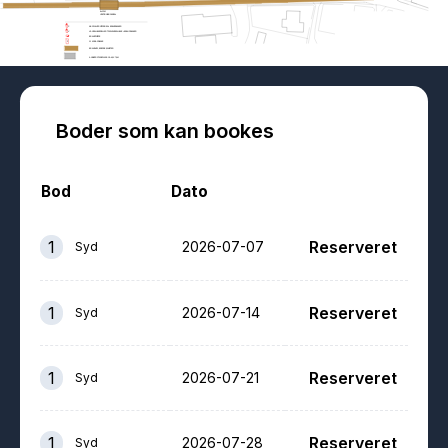
Boder som kan bookes
Bod
Dato
1
Reserveret
2026-07-07
Syd
1
Reserveret
2026-07-14
Syd
1
Reserveret
2026-07-21
Syd
1
Reserveret
2026-07-28
Syd