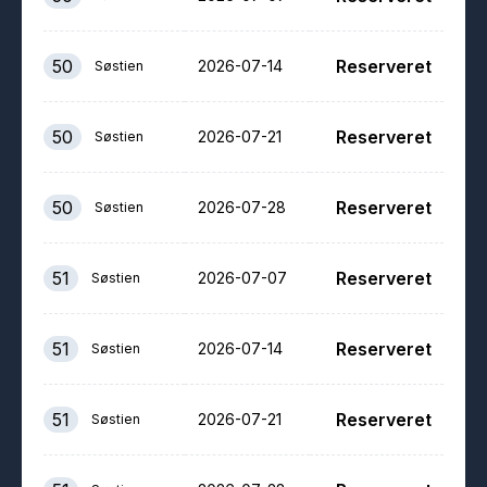
50
Reserveret
2026-07-14
Søstien
50
Reserveret
2026-07-21
Søstien
50
Reserveret
2026-07-28
Søstien
51
Reserveret
2026-07-07
Søstien
51
Reserveret
2026-07-14
Søstien
51
Reserveret
2026-07-21
Søstien