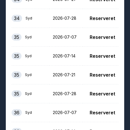
34
Reserveret
2026-07-28
Syd
35
Reserveret
2026-07-07
Syd
35
Reserveret
2026-07-14
Syd
35
Reserveret
2026-07-21
Syd
35
Reserveret
2026-07-28
Syd
36
Reserveret
2026-07-07
Syd