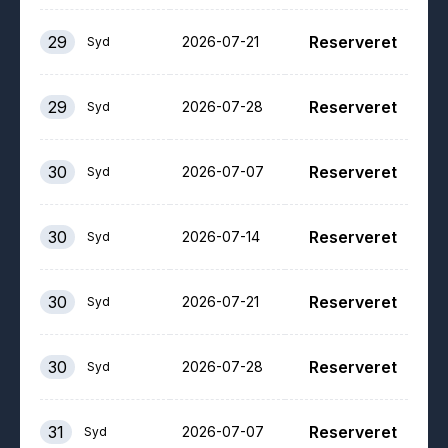
29
Reserveret
2026-07-21
Syd
29
Reserveret
2026-07-28
Syd
30
Reserveret
2026-07-07
Syd
30
Reserveret
2026-07-14
Syd
30
Reserveret
2026-07-21
Syd
30
Reserveret
2026-07-28
Syd
31
Reserveret
2026-07-07
Syd