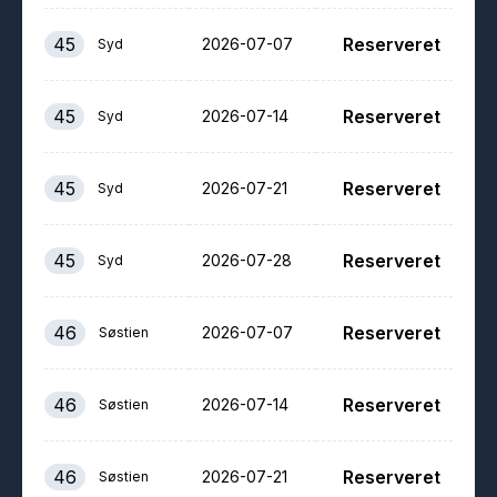
45
Reserveret
2026-07-07
Syd
45
Reserveret
2026-07-14
Syd
45
Reserveret
2026-07-21
Syd
45
Reserveret
2026-07-28
Syd
46
Reserveret
2026-07-07
Søstien
46
Reserveret
2026-07-14
Søstien
46
Reserveret
2026-07-21
Søstien