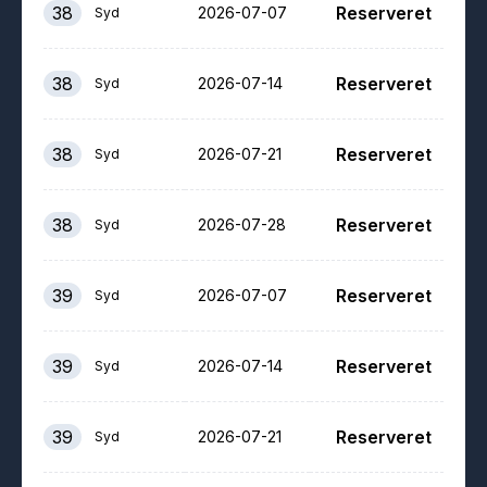
38
Reserveret
2026-07-07
Syd
38
Reserveret
2026-07-14
Syd
38
Reserveret
2026-07-21
Syd
38
Reserveret
2026-07-28
Syd
39
Reserveret
2026-07-07
Syd
39
Reserveret
2026-07-14
Syd
39
Reserveret
2026-07-21
Syd