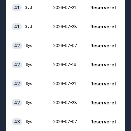
41
Reserveret
2026-07-21
Syd
41
Reserveret
2026-07-28
Syd
42
Reserveret
2026-07-07
Syd
42
Reserveret
2026-07-14
Syd
42
Reserveret
2026-07-21
Syd
42
Reserveret
2026-07-28
Syd
43
Reserveret
2026-07-07
Syd